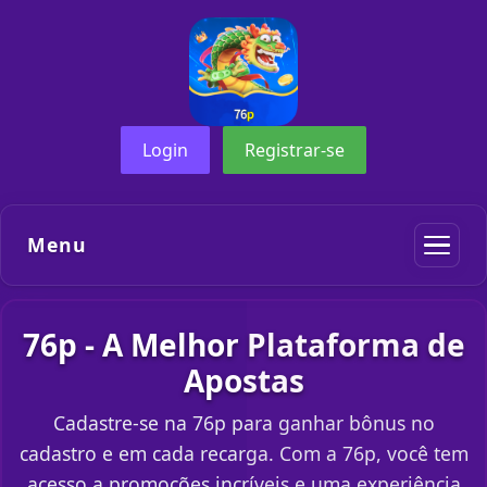
Login
Registrar-se
Menu
76p - A Melhor Plataforma de
Apostas
Cadastre-se na 76p para ganhar bônus no
cadastro e em cada recarga. Com a 76p, você tem
acesso a promoções incríveis e uma experiência