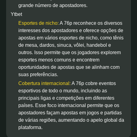
grande número de apostadores.
Ytbet
Esportes de nicho:
A 76p reconhece os diversos
interesses dos apostadores e oferece opções de
apostas em vários esportes de nicho, como tênis
de mesa, dardos, sinuca, vôlei, handebol e
outros. Isso permite que os jogadores explorem
esportes menos comuns e encontrem
oportunidades de apostas que se alinham com
suas preferências.
Cobertura internacional:
A 76p cobre eventos
esportivos de todo o mundo, incluindo as
principais ligas e competições em diferentes
países. Esse foco internacional permite que os
apostadores façam apostas em jogos e partidas
de várias regiões, aumentando o apelo global da
plataforma.