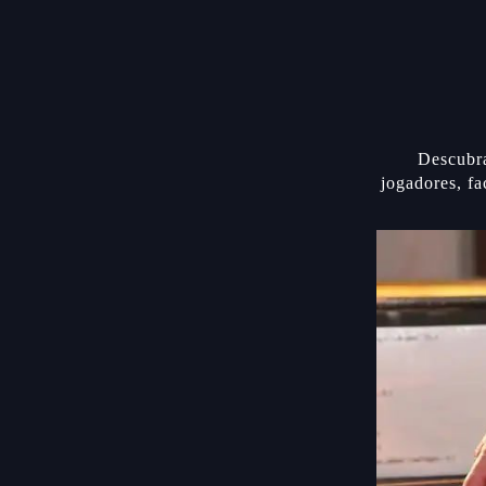
Descubra
jogadores, f