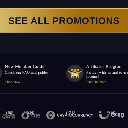
SEE ALL PROMOTIONS
New Member Guide
Affiliates Program
Check out FAQ and guides
Partner with us and earn
income!
Check now
Find Out more