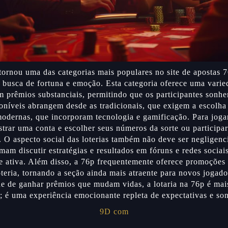
 tornou uma das categorias mais populares no site de apostas 7
 busca de fortuna e emoção. Esta categoria oferece uma varie
 prêmios substanciais, permitindo que os participantes sonh
poníveis abrangem desde as tradicionais, que exigem a escolh
modernas, que incorporam tecnologia e gamificação. Para jogar
trar uma conta e escolher seus números da sorte ou participar
 O aspecto social das loterias também não deve ser negligenc
mam discutir estratégias e resultados em fóruns e redes sociai
 ativa. Além disso, a 76p frequentemente oferece promoções
oteria, tornando a seção ainda mais atraente para novos jogad
de de ganhar prêmios que mudam vidas, a lotaria na 76p é ma
; é uma experiência emocionante repleta de expectativas e so
9D com