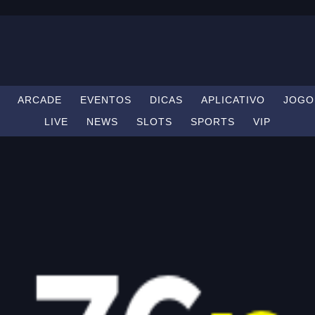
ARCADE
EVENTOS
DICAS
APLICATIVO
JOGO
LIVE
NEWS
SLOTS
SPORTS
VIP