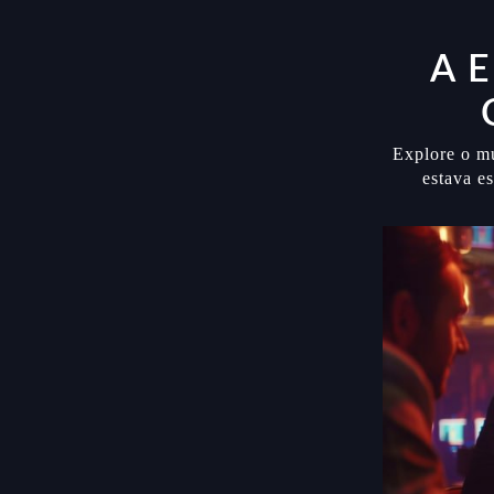
A E
Explore o mu
estava es