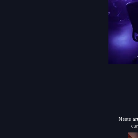
Neste ar
car