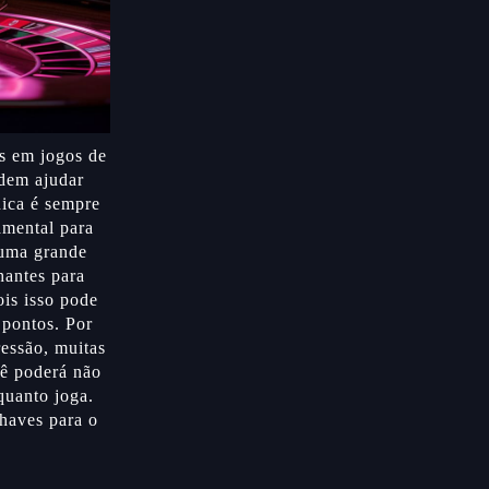
es em jogos de
odem ajudar
dica é sempre
amental para
 uma grande
hantes para
ois isso pode
 pontos. Por
ressão, muitas
cê poderá não
quanto joga.
chaves para o