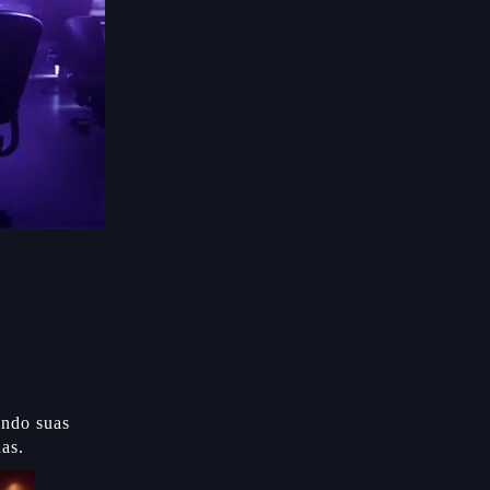
indo suas
das.