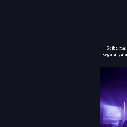
Saiba mai
segurança n