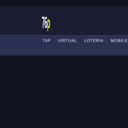
76P
VIRTUAL
LOTERIA
MOBILE