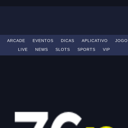
ARCADE
EVENTOS
DICAS
APLICATIVO
JOGO
LIVE
NEWS
SLOTS
SPORTS
VIP