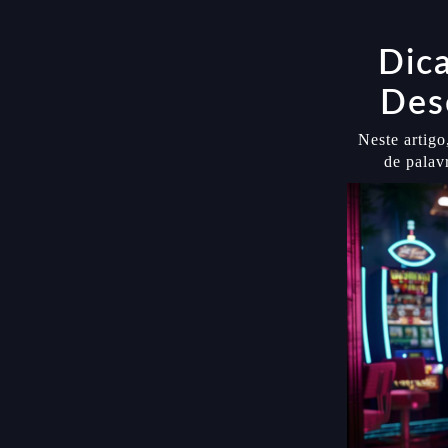
Dica
Des
Neste artigo
de palav