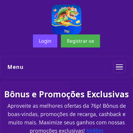
Login
Registrar-se
Menu
Bônus e Promoções Exclusivas
Aproveite as melhores ofertas da 76p! Bônus de
boas-vindas, promoções de recarga, cashback e
muito mais. Maximize seus ganhos com nossas
promoções exclusivas!
668Bet