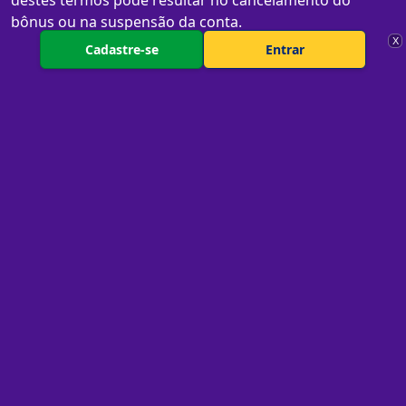
destes termos pode resultar no cancelamento do
bônus ou na suspensão da conta.
X
Cadastre-se
Entrar