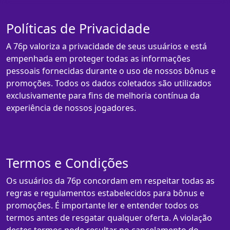
Políticas de Privacidade
A 76p valoriza a privacidade de seus usuários e está
empenhada em proteger todas as informações
pessoais fornecidas durante o uso de nossos bônus e
promoções. Todos os dados coletados são utilizados
exclusivamente para fins de melhoria contínua da
experiência de nossos jogadores.
Termos e Condições
Os usuários da 76p concordam em respeitar todas as
regras e regulamentos estabelecidos para bônus e
promoções. É importante ler e entender todos os
termos antes de resgatar qualquer oferta. A violação