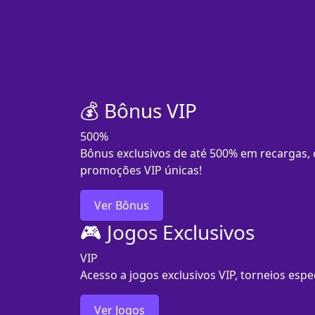
💰 Bônus VIP
500%
Bônus exclusivos de até 500% em recargas, 
promoções VIP únicas!
Ver Bônus
🎮 Jogos Exclusivos
VIP
Acesso a jogos exclusivos VIP, torneios espec
Ver Jogos