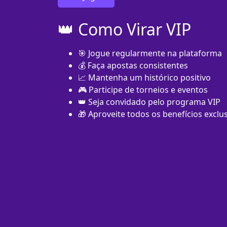
👑 Como Virar VIP
🎯 Jogue regularmente na plataforma
💰 Faça apostas consistentes
📈 Mantenha um histórico positivo
🎮 Participe de torneios e eventos
👑 Seja convidado pelo programa VIP
🎁 Aproveite todos os benefícios exclu