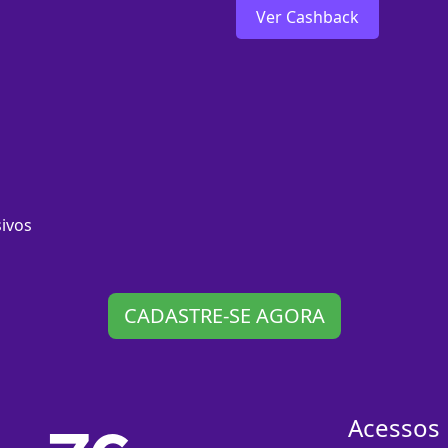
Ver Cashback
sivos
CADASTRE-SE AGORA
Acessos