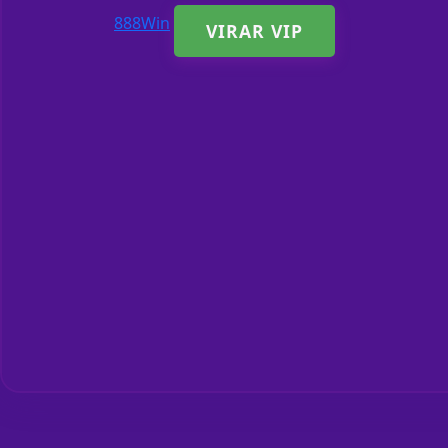
888Win
VIRAR VIP