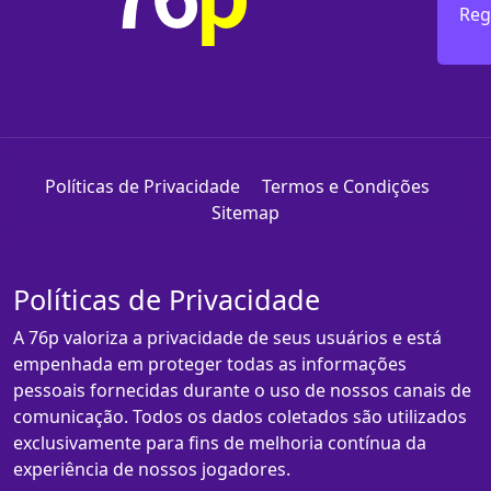
Reg
Políticas de Privacidade
Termos e Condições
Sitemap
Políticas de Privacidade
A 76p valoriza a privacidade de seus usuários e está
empenhada em proteger todas as informações
pessoais fornecidas durante o uso de nossos canais de
comunicação. Todos os dados coletados são utilizados
exclusivamente para fins de melhoria contínua da
experiência de nossos jogadores.