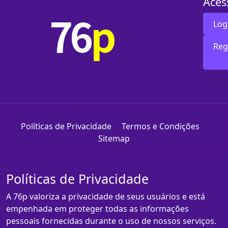
Aces
Log
Reg
Políticas de Privacidade
Termos e Condições
Sitemap
Políticas de Privacidade
A 76p valoriza a privacidade de seus usuários e está
empenhada em proteger todas as informações
pessoais fornecidas durante o uso de nossos serviços.