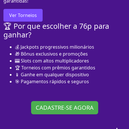
garantidas!
Ver Torneios
🏆 Por que escolher a 76p para
ganhar?
💰 Jackpots progressivos milionários
🎁 Bônus exclusivos e promoções
🎰 Slots com altos multiplicadores
🏆 Torneios com prêmios garantidos
📱 Ganhe em qualquer dispositivo
🎯 Pagamentos rápidos e seguros
CADASTRE-SE AGORA