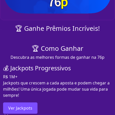
🏆 Ganhe Prêmios Incríveis!
🏆 Como Ganhar
Descubra as melhores formas de ganhar na 76p
💰 Jackpots Progressivos
R$ 1M+
Jackpots que crescem a cada aposta e podem chegar a
milhões! Uma única jogada pode mudar sua vida para
sempre!
Ver Jackpots