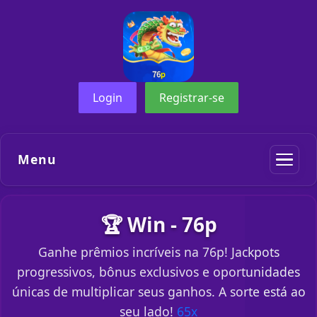
Login
Registrar-se
Menu
🏆 Win - 76p
Ganhe prêmios incríveis na 76p! Jackpots
progressivos, bônus exclusivos e oportunidades
únicas de multiplicar seus ganhos. A sorte está ao
seu lado!
65x