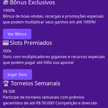
🎁 Bônus Exclusivos
1000%
Bônus de boas-vindas, recargas e promoções especiais
que podem multiplicar seus ganhos em até 1000%!
Ver Bônus
🎰 Slots Premiados
500x
Slots com multiplicadores gigantes e recursos especiais
que podem pagar até 500x sua aposta!
Jogar Slots
🏆 Torneios Semanais
R$ 50K
Participe de torneios semanais com prêmios
garantidos de até R$ 50.000! Competição e diversão